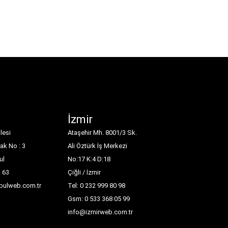
İzmir
lesi
Ataşehir Mh. 8001/3 Sk.
ak No : 3
Ali Öztürk İş Merkezi
ul
No:17 K:4 D:18
1 63
Çiğli / İzmir
nbulweb.com.tr
Tel: 0 232 999 80 98
Gsm: 0 533 368 05 99
info@izmirweb.com.tr