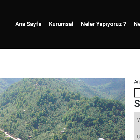
Ana Sayfa
Kurumsal
Neler Yapıyoruz ?
Ne
Ar
S
W
U