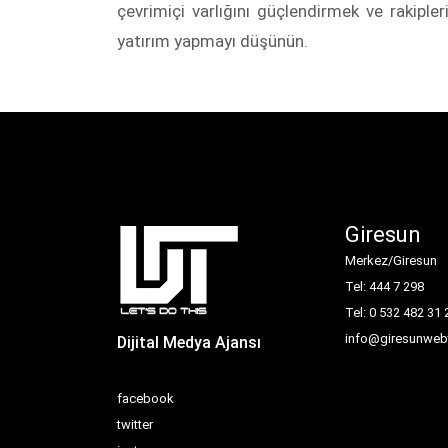
çevrimiçi varlığını güçlendirmek ve rakipl
yatırım yapmayı düşünün.
Giresun
Merkez/Giresun
Tel: 444 7 298
Tel: 0 532 482 31 
info@giresunwebt
Dijital Medya Ajansı
facebook
twitter