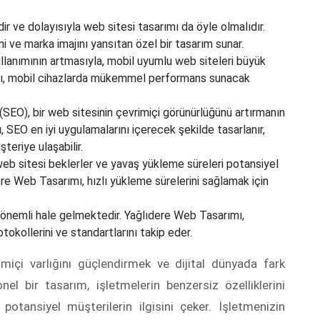
r ve dolayısıyla web sitesi tasarımı da öyle olmalıdır.
ni ve marka imajını yansıtan özel bir tasarım sunar.
llanımının artmasıyla, mobil uyumlu web siteleri büyük
ı, mobil cihazlarda mükemmel performans sunacak
EO), bir web sitesinin çevrimiçi görünürlüğünü artırmanın
 SEO en iyi uygulamalarını içerecek şekilde tasarlanır,
eriye ulaşabilir.
r web sitesi beklerler ve yavaş yükleme süreleri potansiyel
ere Web Tasarımı, hızlı yükleme sürelerini sağlamak için
 önemli hale gelmektedir. Yağlıdere Web Tasarımı,
tokollerini ve standartlarını takip eder.
miçi varlığını güçlendirmek ve dijital dünyada fark
el bir tasarım, işletmelerin benzersiz özelliklerini
e potansiyel müşterilerin ilgisini çeker. İşletmenizin