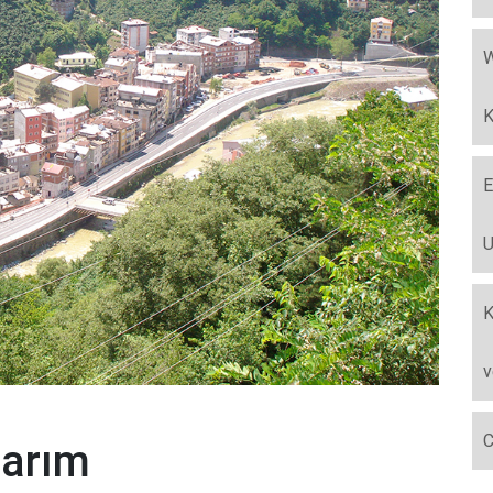
W
K
E
U
K
v
C
sarım