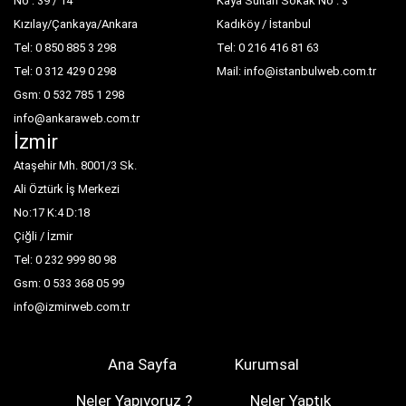
No : 39 / 14
Kaya Sultan Sokak No : 3
Kızılay/Çankaya/Ankara
Kadıköy / İstanbul
Tel: 0 850 885 3 298
Tel: 0 216 416 81 63
Tel: 0 312 429 0 298
Mail: info@istanbulweb.com.tr
Gsm: 0 532 785 1 298
info@ankaraweb.com.tr
İzmir
Ataşehir Mh. 8001/3 Sk.
Ali Öztürk İş Merkezi
No:17 K:4 D:18
Çiğli / İzmir
Tel: 0 232 999 80 98
Gsm: 0 533 368 05 99
info@izmirweb.com.tr
Ana Sayfa
Kurumsal
Neler Yapıyoruz ?
Neler Yaptık